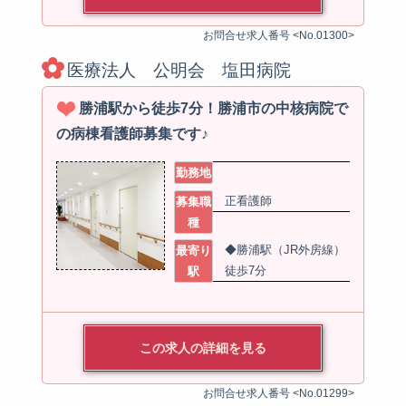
お問合せ求人番号 <No.01300>
医療法人 公明会 塩田病院
勝浦駅から徒歩7分！勝浦市の中核病院で
の病棟看護師募集です♪
勤務地
正看護師
募集職
種
◆勝浦駅（JR外房線）
最寄り
徒歩7分
駅
この求人の詳細を見る
お問合せ求人番号 <No.01299>