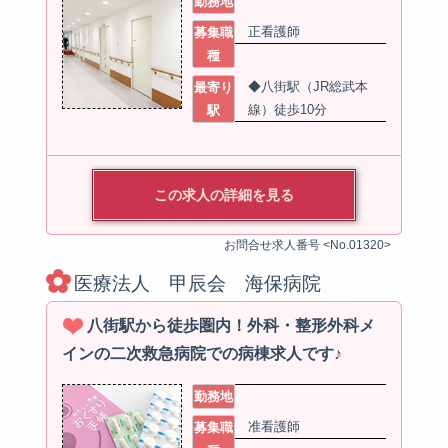
勤務地
正看護師
募集職
種
◆八街駅（JR総武本
最寄り
線）徒歩10分
駅
この求人の詳細を見る
お問合せ求人番号 <No.01320>
医療法人 甲辰会 海保病院
八街駅から徒歩圏内！外科・整形外科メ
インの二次救急病院での病棟求人です♪
勤務地
准看護師
募集職