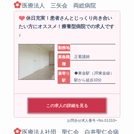
医療法人 三矢会 両総病院
休日充実！患者さんとじっくり向き合い
たい方にオススメ！療養型病院での求人です
♪
勤務地
正看護師
募集職
種
◆東金駅（JR東金線）
最寄り
駅から徒歩10分
駅
この求人の詳細を見る
お問合せ求人番号 <No.01310>
医療法人社団 聖仁会 白井聖仁会病