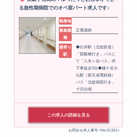
る急性期病院でのオペ室パート求人です♪
勤務地
正看護師
募集職
種
◆白井駅（北総鉄道）
最寄り
「西船橋行き」バスに
駅
て「八木ヶ谷バス」停
下車徒歩3分◆鎌ケ谷大
仏駅（新京成電鉄線）
バス「北総病院行き」
で15分程
この求人の詳細を見る
お問合せ求人番号 <No.01301>