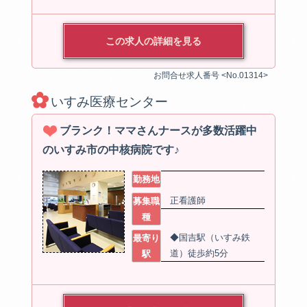
この求人の詳細を見る
お問合せ求人番号 <No.01314>
いすみ医療センター
ブランク！ママさんナースが多数活躍中
のいすみ市の中核病院です♪
勤務地
正看護師
募集職
種
◆国吉駅（いすみ鉄
最寄り
道）徒歩約5分
駅