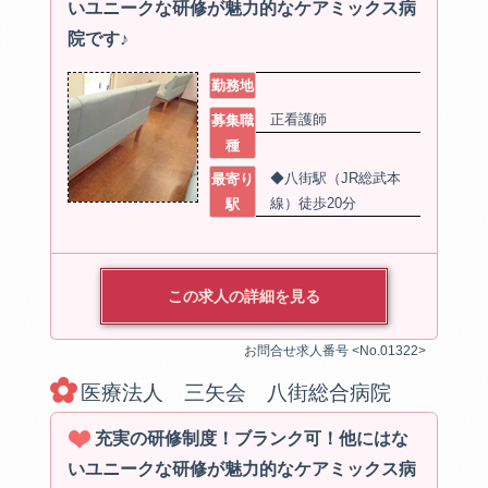
いユニークな研修が魅力的なケアミックス病
院です♪
勤務地
正看護師
募集職
種
◆八街駅（JR総武本
最寄り
線）徒歩20分
駅
この求人の詳細を見る
お問合せ求人番号 <No.01322>
医療法人 三矢会 八街総合病院
充実の研修制度！ブランク可！他にはな
いユニークな研修が魅力的なケアミックス病