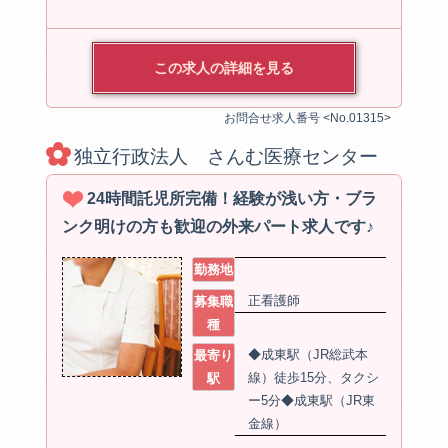
この求人の詳細を見る
お問合せ求人番号 <No.01315>
独立行政法人 さんむ医療センター
24時間託児所完備！経験が浅い方・ブラ
ンク明けの方も歓迎の外来パート求人です♪
勤務地
正看護師
募集職
種
◆成東駅（JR総武本
最寄り
線）徒歩15分、タクシ
駅
ー5分◆成東駅（JR東
金線）