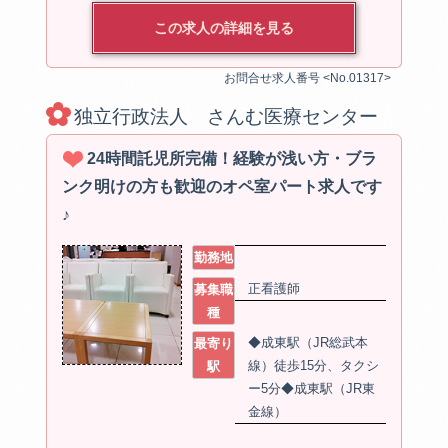
この求人の詳細を見る
お問合せ求人番号 <No.01317>
独立行政法人 さんむ医療センター
24時間託児所完備！経験が浅い方・ブラ
ンク明けの方も歓迎のオペ室パート求人です
♪
勤務地
正看護師
募集職
種
◆成東駅（JR総武本
最寄り
線）徒歩15分、タクシ
駅
ー5分◆成東駅（JR東
金線）