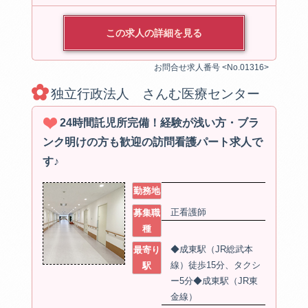
この求人の詳細を見る
お問合せ求人番号 <No.01316>
独立行政法人 さんむ医療センター
24時間託児所完備！経験が浅い方・ブラ
ンク明けの方も歓迎の訪問看護パート求人で
す♪
勤務地
正看護師
募集職
種
◆成東駅（JR総武本
最寄り
線）徒歩15分、タクシ
駅
ー5分◆成東駅（JR東
金線）