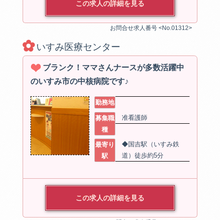
この求人の詳細を見る
お問合せ求人番号 <No.01312>
いすみ医療センター
ブランク！ママさんナースが多数活躍中
のいすみ市の中核病院です♪
勤務地
准看護師
募集職
種
◆国吉駅（いすみ鉄
最寄り
道）徒歩約5分
駅
この求人の詳細を見る