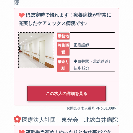
院
ほぼ定時で帰れます！療養病棟が非常に
充実したケアミックス病院です♪
勤務地
正看護師
募集職
種
◆白井駅（北総鉄道）
最寄り
徒歩12分
駅
この求人の詳細を見る
お問合せ求人番号 <No.01308>
医療法人社団 東光会 北総白井病院
夜勤手当高め！ゆったりとお仕事ができ