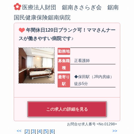
医療法人財団 鋸南きさらぎ会 鋸南
国民健康保険鋸南病院
年間休日120日ブランク可！ママさんナー
スが働きやすい病院です♪
勤務地
正看護師
募集職
種
◆保田駅（JR内房線）
最寄り
徒歩5分
駅
この求人の詳細を見る
お問合せ求人番号 <No.01298>
<<
>>
[
2
] [
3
] [
4
] [
5
] [
6
]