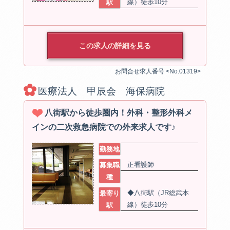
線）徒歩10分
駅
この求人の詳細を見る
お問合せ求人番号 <No.01319>
医療法人 甲辰会 海保病院
八街駅から徒歩圏内！外科・整形外科メ
インの二次救急病院での外来求人です♪
勤務地
正看護師
募集職
種
◆八街駅（JR総武本
最寄り
線）徒歩10分
駅