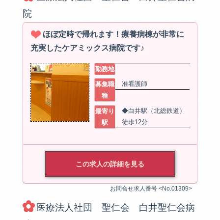
院
ほぼ定時で帰れます！療養病棟が非常に
充実したケアミックス病院です♪
勤務地
准看護師
募集職
種
◆白井駅（北総鉄道）
最寄り
徒歩12分
駅
この求人の詳細を見る
お問合せ求人番号 <No.01309>
医療法人社団 聖仁会 白井聖仁会病