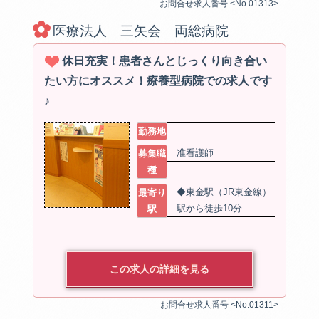
お問合せ求人番号 <No.01313>
医療法人 三矢会 両総病院
休日充実！患者さんとじっくり向き合い
たい方にオススメ！療養型病院での求人です
♪
勤務地
准看護師
募集職
種
◆東金駅（JR東金線）
最寄り
駅から徒歩10分
駅
この求人の詳細を見る
お問合せ求人番号 <No.01311>