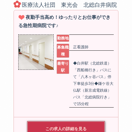
医療法人社団 東光会 北総白井病院
夜勤手当高め！ゆったりとお仕事ができ
る急性期病院です♪
勤務地
正看護師
募集職
種
◆白井駅（北総鉄道）
最寄り
「西船橋行き」バスに
駅
て「八木ヶ谷バス」停
下車徒歩3分◆鎌ケ谷大
仏駅（新京成電鉄線）
バス「北総病院行き」
で15分程
この求人の詳細を見る