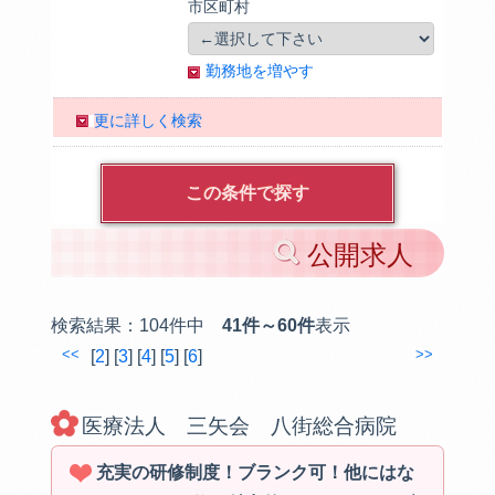
市区町村
勤務地を増やす
更に詳しく検索
公開求人
検索結果：
104件中
41件～60件
表示
<<
>>
[
2
] [
3
] [
4
] [
5
] [
6
]
医療法人 三矢会 八街総合病院
充実の研修制度！ブランク可！他にはな