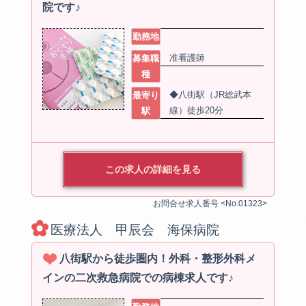
院です♪
勤務地
准看護師
募集職
種
◆八街駅（JR総武本
最寄り
線）徒歩20分
駅
この求人の詳細を見る
お問合せ求人番号 <No.01323>
医療法人 甲辰会 海保病院
八街駅から徒歩圏内！外科・整形外科メ
インの二次救急病院での病棟求人です♪