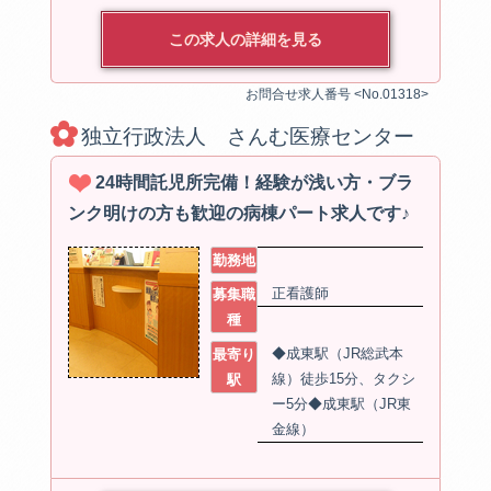
この求人の詳細を見る
お問合せ求人番号 <No.01318>
独立行政法人 さんむ医療センター
24時間託児所完備！経験が浅い方・ブラ
ンク明けの方も歓迎の病棟パート求人です♪
勤務地
正看護師
募集職
種
◆成東駅（JR総武本
最寄り
線）徒歩15分、タクシ
駅
ー5分◆成東駅（JR東
金線）