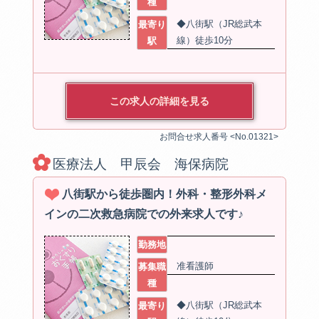
種
◆八街駅（JR総武本
最寄り
線）徒歩10分
駅
この求人の詳細を見る
お問合せ求人番号 <No.01321>
医療法人 甲辰会 海保病院
八街駅から徒歩圏内！外科・整形外科メ
インの二次救急病院での外来求人です♪
勤務地
准看護師
募集職
種
◆八街駅（JR総武本
最寄り