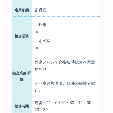
雇用形態
正職員
外来
○
担当業務
オペ室
○
外来メインで必要な時はオペ室勤
務あり。
担当業務-詳
細
オペ室経験者または外来経験者歓
迎。
遅番：11：00-19：30、12：00-
勤務時間
20：30